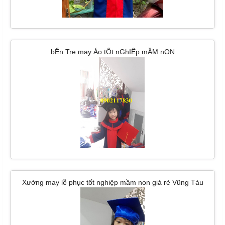
bẾn Tre may Áo tỐt nGhIỆp mẦM nON
Xưởng may lễ phục tốt nghiệp mầm non giá rẻ Vũng Tàu