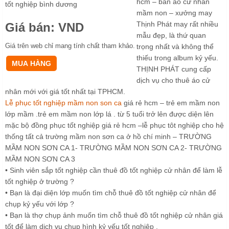
hcm – bán áo cử nhân
tốt nghiệp bình dương
mầm non – xưởng may
Thịnh Phát may rất nhiều
Giá bán:
VND
mẫu đẹp, là thứ quan
Giá trên web chỉ mang tính chất tham khảo.
trọng nhất và không thể
thiếu trong album kỷ yếu.
THỊNH PHÁT cung cấp
dịch vụ cho thuê áo cử
nhân mới với giá tốt nhất tại TPHCM.
Lễ phục tốt nghiệp mầm non son ca
giá rẻ hcm – trẻ em mầm non
lớp mầm .trẻ em mầm non lớp lá . từ 5 tuổi trở lên được diện lên
mặc bộ đồng phục tốt nghiệp giá rẻ hcm –lễ phục tôt nghiệp cho hệ
thống tất cả trường mầm non sơn ca ở hồ chí minh – TRƯỜNG
MẦM NON SƠN CA 1- TRƯỜNG MẦM NON SƠN CA 2- TRƯỜNG
MẦM NON SƠN CA 3
• Sinh viên sắp tốt nghiệp cần thuê đồ tốt nghiệp cử nhân để làm lễ
tốt nghiệp ở trường ?
• Bạn là đại diện lớp muốn tìm chỗ thuê đồ tốt nghiệp cử nhân để
chụp kỷ yếu với lớp ?
• Bạn là thợ chụp ảnh muốn tìm chỗ thuê đồ tốt nghiệp cử nhân giá
tốt để làm dịch vụ chụp hình kỷ yếu tốt nghiệp .