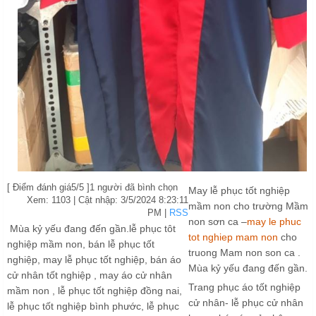
[
Điểm đánh giá
5
/5 ]
1
người đã bình chọn
May lễ phục tốt nghiệp
Xem: 1103
| Cật nhập:
3/5/2024 8:23:11
mầm non cho trường Mầm
PM
|
RSS
non sơn ca –
may le phuc
Mùa kỷ yếu đang đến gần.lễ phục tôt
tot nghiep mam non
cho
nghiệp mầm non, bán lễ phục tốt
truong Mam non son ca .
nghiệp, may lễ phục tốt nghiệp, bán áo
Mùa kỷ yếu đang đến gần.
cử nhân tốt nghiệp , may áo cử nhân
Trang phục áo tốt nghiệp
mầm non , lễ phục tốt nghiệp đồng nai,
cử nhân- lễ phục cử nhân
lễ phục tốt nghiệp bình phước, lễ phục