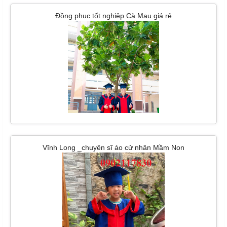
Đồng phục tốt nghiệp Cà Mau giá rẻ
Vĩnh Long _chuyên sĩ áo cử nhân Mầm Non