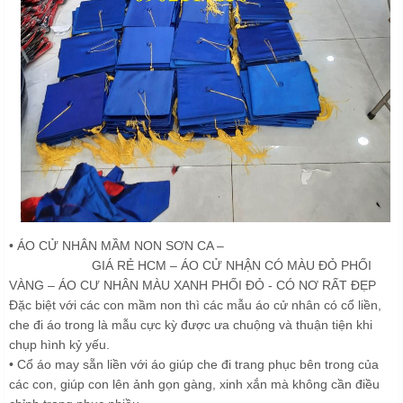
• ÁO CỬ NHÂN MẦM NON SƠN CA –
BÁN ÁO CỬ NHÂN MẦM
NON SƠN CA
GIÁ RẺ HCM – ÁO CỬ NHẬN CÓ MÀU ĐỎ PHỐI
VÀNG – ÁO CƯ NHÂN MÀU XANH PHỐI ĐỎ - CÓ NƠ RẤT ĐẸP
Đặc biệt với các con mầm non thì các mẫu áo cử nhân có cổ liền,
che đi áo trong là mẫu cực kỳ được ưa chuộng và thuận tiện khi
chụp hình kỷ yếu.
• Cổ áo may sẵn liền với áo giúp che đi trang phục bên trong của
các con, giúp con lên ảnh gọn gàng, xinh xắn mà không cần điều