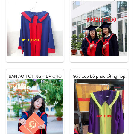
NON RẺ 2024
áo tốt nghiệp hcm
BÁN ÁO TỐT NGHIỆP CHO
Gấp xếp Lễ phục tốt nghiệp
TRƯỜNG TRUNG HỌC CƠ
cấp 1, cấp 2 Bến Tre
SỞ( HOÀNG HOA THÁM)