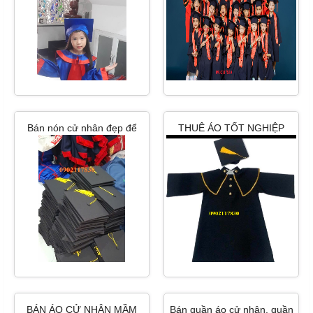
Bán nón cử nhân đẹp để
THUÊ ÁO TỐT NGHIỆP
trang trí hcm
MẦM NON GIÁ RẺ HCM
BÁN ÁO CỬ NHÂN MẦM
Bán quần áo cử nhân, quần