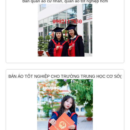
Bán quần áo cử nhân, quần áo tốt nghiệp hcm
BÁN ÁO TỐT NGHIỆP CHO TRƯỜNG TRUNG HỌC CƠ SỞ(
HOÀNG HOA THÁM)