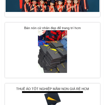
Bán nón cử nhân đẹp để trang trí hcm
THUÊ ÁO TỐT NGHIỆP MẦM NON GIÁ RẺ HCM