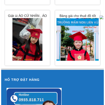
Giặt ủi ÁO CỬ NHÂN , ÁO
Bảng giá cho thuê đồ tốt
TỐT NGHIỆP BẰNG HƠI
nghiệp mầm non 24k
NƯỚC TẠI HCM
HỔ TRỢ ĐẶT HÀNG