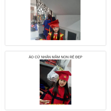
ÁO CỬ NHÂN MẦM NON RẺ ĐẸP