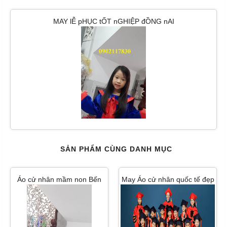
MAY lỄ pHỤC tỐT nGHIỆP đỒNG nAI
SẢN PHẨM CÙNG DANH MỤC
Áo cử nhân mầm non Bến
May Áo cử nhân quốc tế đẹp
Tre