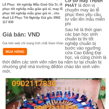
Cơ sở may THỊNH
L
ễ
Ph
ụ
c t
ố
t nghi
ệ
p M
ẫ
u Giaó Gía S
ỉ, lễ
PHÁT
là đơn vị
phục tốt nghiêp mẫu giáo giá sĩ, may lễ
chuyên may áo lễ
phục tốt nghiệp mẫu giao giá rẻ , cho
phục theo yêu cầu,
thuê Lễ Phục Tốt Nghiệp Giá gốc 0902
tư vấn lên mẫu miễn
117 830
phi
Sau hè là thời gian
Giá bán:
VND
các bạn học sinh
chuẩn bị thi tốt
nghiệp chuẩn bị
Giá trên web chỉ mang tính chất tham khảo.
bước vào ngưỡng
cửa Cao Đẳng Đại
học, và cũng chính là
thời điểm các sinh viên năm ba năm tư lại chuẩn bị
nhường ghế nhà trường đểđón chào tân sinh viên
mới.