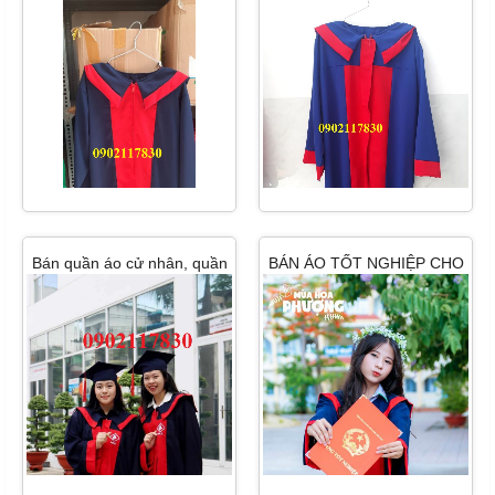
non đồng nai
NON RẺ 2024
Bán quần áo cử nhân, quần
BÁN ÁO TỐT NGHIỆP CHO
áo tốt nghiệp hcm
TRƯỜNG TRUNG HỌC CƠ
SỞ( HOÀNG HOA THÁM)