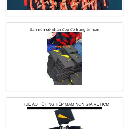
Bán nón cử nhân đẹp để trang trí hcm
THUÊ ÁO TỐT NGHIỆP MẦM NON GIÁ RẺ HCM