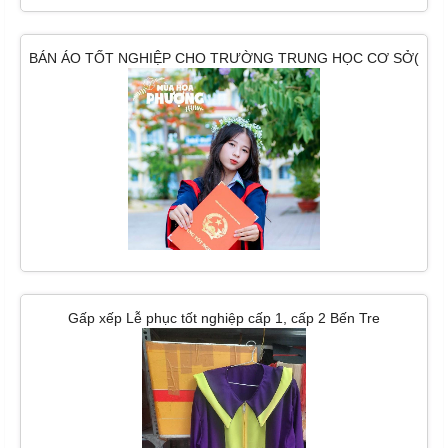
BÁN ÁO TỐT NGHIỆP CHO TRƯỜNG TRUNG HỌC CƠ SỞ(
HOÀNG HOA THÁM)
Gấp xếp Lễ phục tốt nghiệp cấp 1, cấp 2 Bến Tre