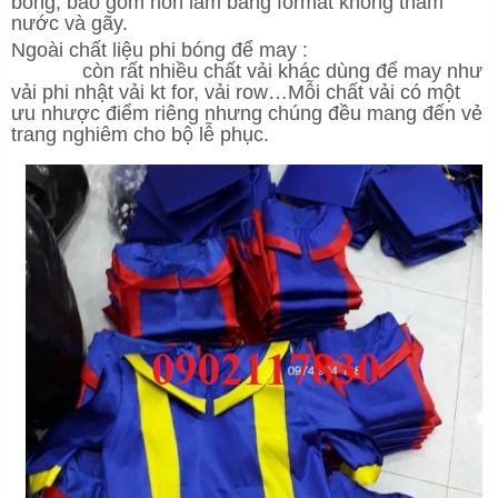
bóng, bao gồm nón làm bằng format không thấm
nước và gãy.
Ngoài chất liệu phi bóng để may :
L
ễ
Ph
ụ
c t
ố
t
nghi
ệ
p
còn rất nhiều chất vải khác dùng để may như
vải phi nhật vải kt for, vải row…Mỗi chất vải có một
ưu nhược điểm riêng nhưng chúng đều mang đến vẻ
trang nghiêm cho bộ lễ phục.