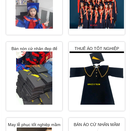
Bán nón cử nhân đẹp để
THUÊ ÁO TỐT NGHIỆP
trang trí hcm
MẦM NON GIÁ RẺ HCM
May lễ phục tốt nghiệp mầm
BÁN ÁO CỬ NHÂN MẦM