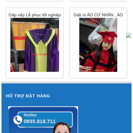
Gấp xếp Lễ phục tốt nghiệp
Giặt ủi ÁO CỬ NHÂN , ÁO
cấp 1, cấp 2 Bến Tre
TỐT NGHIỆP BẰNG HƠI
NƯỚC TẠI HCM
HỔ TRỢ ĐẶT HÀNG