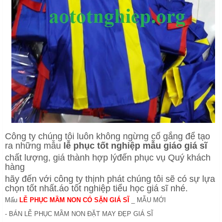
Công ty chúng tôi luôn không ngừng cố gắng để tạo
ra những mẫu
l
ễ phục tốt nghiệp mẫu giáo giá sĩ
chất lượng, giá thành hợp lýđến phục vụ Quý khách
hàng
hãy đến với công ty thịnh phát chúng tôi sẽ có sự lựa
chọn tốt nhất.áo tốt nghiệp tiểu học giá sĩ nhé.
Mấu
LỄ PHỤC MẦM NON CÓ SẶN GIÁ SĨ
_ MẪU MỚI
- BÁN LỄ PHỤC MẦM NON ĐẶT MAY ĐẸP GIÁ SĨ