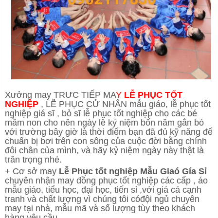
Xưởng may TRƯC TIẾP MA
Y
LỄ PHỤC TỐT
NGHIỆP
, LỄ PHỤC CỬ NHÂN mẫu giáo, lễ phục tốt
nghiệp giá sĩ , bỏ sĩ lễ phục tốt nghiệp cho các bé
mầm non cho nên ngày lễ kỷ niệm bốn năm gắn bó
với trường bây giờ là thời điểm bạn đã đủ kỹ năng để
chuẩn bị bơi trên con sông của cuộc đời bằng chính
đôi chân của mình, và hãy kỷ niệm ngày này thật là
trân trọng nhé.
+ Cơ sở may
L
ễ
Ph
ụ
c t
ố
t nghi
ệ
p M
ẫ
u Giaó Gía S
ỉ
chuyên nhận may đồng phục tốt nghiệp các cấp , áo
mẫu giáo, tiểu học, đại học, tiến sỉ ,với giá cả cạnh
tranh và chất lượng vì chúng tôi cóđội ngủ chuyên
may tại nhà, mẫu mã và số lượng tùy theo khách
hàng yêu cầu.