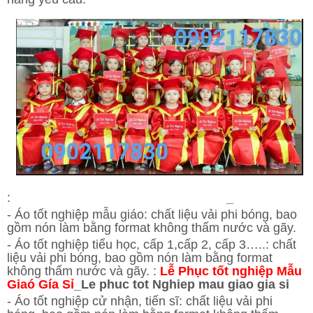
:
L
ễ
Ph
ụ
c t
ố
t nghi
ệ
p M
ẫ
u Giaó Gía S
ỉ
_
- Áo tốt nghiệp mẫu giáo: chất liệu vải phi bóng, bao
gồm nón làm bằng format không thấm nước và gãy.
- Áo tốt nghiệp tiểu học, cấp 1,cấp 2, cấp 3…..: chất
liệu vải phi bóng, bao gồm nón làm bằng format
không thấm nước và gãy. :
L
ễ
Ph
ụ
c t
ố
t nghi
ệ
p M
ẫ
u
Giaó Gía S
ỉ
_L
e phuc
tot Nghiep mau giao gia si
- Áo tốt nghiệp cử nhận, tiến sĩ: chất liệu vải phi