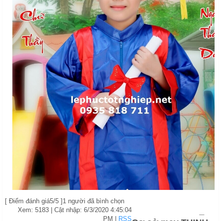
L
ễ
Ph
ụ
c t
ố
t nghi
ệ
p
[
Điểm đánh giá
5
/5 ]
1
người đã bình chọn
M
ẫ
u Giaó Gía S
ỉ
_
Xem: 5183
| Cật nhập:
6/3/2020 4:45:04
PM
|
RSS