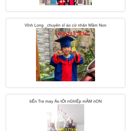
Vĩnh Long _chuyên sĩ áo cử nhân Mầm Non
bẾn Tre may Áo tỐt nGhIỆp mẦM nON