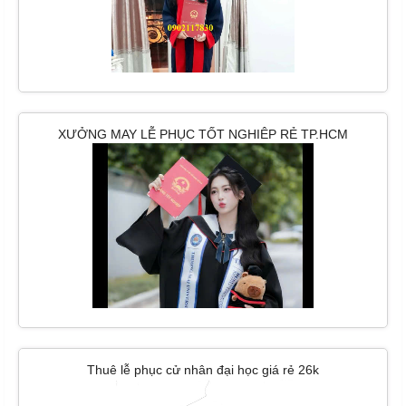
XƯỞNG MAY LỄ PHỤC TỐT NGHIÊP RẺ TP.HCM
Thuê lễ phục cử nhân đại học giá rẻ 26k