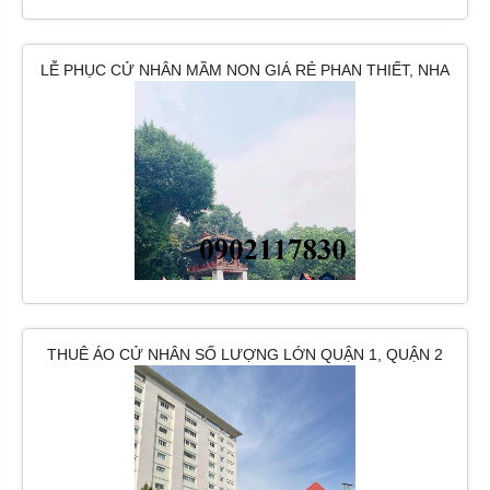
LỄ PHỤC CỬ NHÂN MẦM NON GIÁ RẺ PHAN THIẾT, NHA
TRANG
THUÊ ÁO CỬ NHÂN SỐ LƯỢNG LỚN QUẬN 1, QUẬN 2