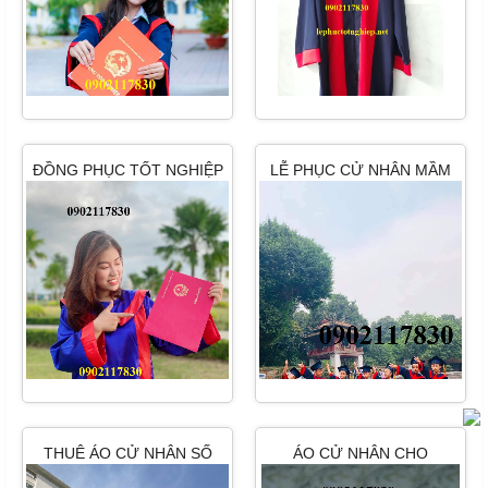
ĐỒNG PHỤC TỐT NGHIỆP
LỄ PHỤC CỬ NHÂN MẦM
CẤP 3 THPT NGUYỄN
NON GIÁ RẺ PHAN THIẾT,
KHUYẾN
NHA TRANG
THUÊ ÁO CỬ NHÂN SỐ
ÁO CỬ NHÂN CHO