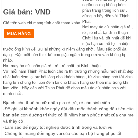
nghĩa nhưng không kém
Giá bán:
VND
phần trang trọng lịch sự ,
đừng lo hãy đến với Thịnh
Phát
Giá trên web chỉ mang tính chất tham khảo.
Nơi may áo cử nhân giá rẻ ,
rẻ , rẻ nhất tại Bình thuận
Chất liệu vãi tốt nhất để khi
mặc bạn có thể tự tin diện
trước ống kính để lưu lại những kĩ niệm đáng nhớ . Màu sắc phối đa
dạng . Đặc biệt nón thiết kế bao giặc ngâm trong nước vẫn không bị
nhão.
Nơi may áo cử nhân giá rẻ , rẻ , rẻ nhất tại Bình thuận
Với mỗi năm Thịnh Phát luôn cho ra thị trường những mẫu mới nhất đẹp
nhất luôn đem lại sự hài lòng cho khách hàng , từ đơn hàng nhỏ tới đơn
hàng lớn chúng tôi luôn đem lại cho khách hàng sự thỏa mái trong khi
làm việc . Hãy đến với Thịnh Phát để chọn mẫu áo cử nhân hợp với
mình nhất ..
Địa chỉ cho thuê áo cữ nhân gia rẻ ,rẻ, rẻ cho sinh viên
-Để ghi lại khoảnh khắc ngày đặt dấu mốc thành công đầu tiên của
bạn trên con đường tri thức có lẽ niềm hạnh phúc nhất của cha mẹ
và thầy cô .
-Làm sao để ngày tốt nghiệp được trịnh trọng và tươi vui
-Chúng tôi mang đến ngày vui của các bạn bộ trang phục tốt