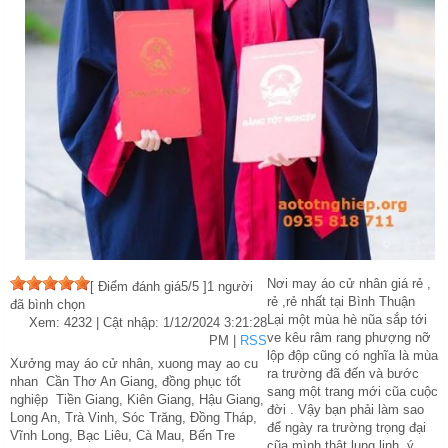
Nơi may áo cử nhân giá rẻ ,
[
Điểm đánh giá
5
/5 ]
1
người
rẻ ,rẻ nhất tại Bình Thuận
đã bình chọn
Lại một mùa hè nũa sắp tới
Xem: 4232
| Cật nhập:
1/12/2024 3:21:28
ve kêu râm rang phượng nỡ
PM
|
RSS
lộp độp cũng có nghĩa là mùa
Xưởng may áo cử nhân, xuong may ao cu
ra trường đã đến và bước
nhan Cần Thơ An Giang, đồng phục tốt
sang một trang mới cũa cuộc
nghiệp Tiền Giang, Kiên Giang, Hậu Giang,
đời . Vậy bạn phải làm sao
Long An, Trà Vinh, Sóc Trăng, Đồng Tháp,
để ngày ra trường trọng đại
Vĩnh Long, Bạc Liêu, Cà Mau, Bến Tre
cũa mình thật lung linh, ý