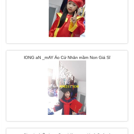
lONG aN _mAY Áo Cử Nhân mầm Non Giá Sĩ