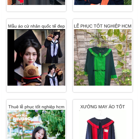
Mẫu áo cử nhân quốc tế đẹp
LỄ PHỤC TỐT NGHIỆP HCM
ấn tượng nhất
RẺ
Thuê lễ phục tốt nghiệp hcm
XƯỞNG MAY ÁO TỐT
NGHIỆP SIÊU RẺ , ÁO TỐT
NGHIỆP SIÊU BỀN