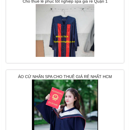
Cho thuê lễ phục tốt nghiệp spa giá rẻ Quận 1
ÁO CỬ NHÂN SPA CHO THUÊ GIÁ RẺ NHẤT HCM