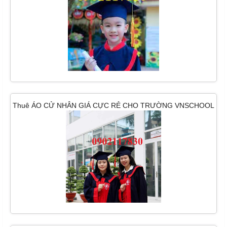
Thuê ÁO CỬ NHÂN GIÁ CỰC RẺ CHO TRƯỜNG VNSCHOOL