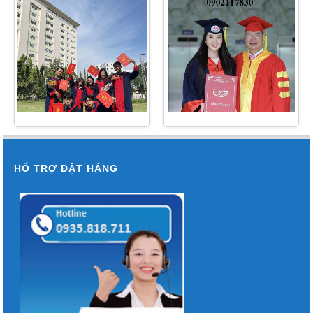
LƯỢNG LỚN QUẬN 1,
TRƯỜNG ĐẠI HỌC
QUẬN 2
HUTECH
HỔ TRỢ ĐẶT HÀNG