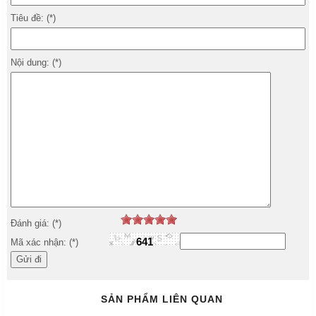
Tiêu đề: (*)
Nội dung: (*)
Đánh giá: (*)
641
Mã xác nhận: (*)
SẢN PHẨM LIÊN QUAN