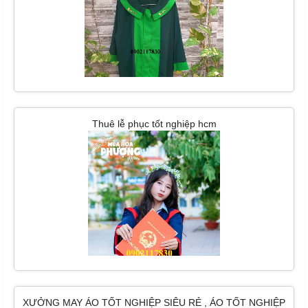
Thuê lễ phục tốt nghiệp hcm
XƯỞNG MAY ÁO TỐT NGHIỆP SIÊU RẺ , ÁO TỐT NGHIỆP