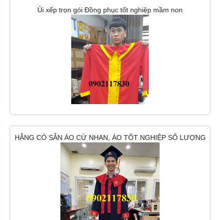
Ủi xếp trọn gói Đồng phục tốt nghiệp mầm non
HẰNG CÓ SẴN ÁO CỬ NHAN, ÁO TỐT NGHIỆP SỐ LƯỢNG
LỚN _Tp HCM