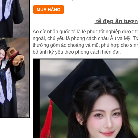
Mẫu áo cử nhân quốc
tế đẹp ấn tượn
Áo cử nhân quốc tế là lễ phục tốt nghiệp được 
ngoài, chủ yếu là phong cách châu Âu và Mỹ. Tra
thường gồm áo choàng và mũ, phù hợp cho sinh
bộ ảnh kỷ yếu theo phong cách hiện đại.