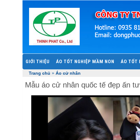
GIỚI THIỆU
ÁO TỐT NGHIỆP MẦM NON
ÁO TỐT 
Trang chủ
»
Áo cử nhân
Mẫu áo cử nhân quốc tế đẹp ấn t