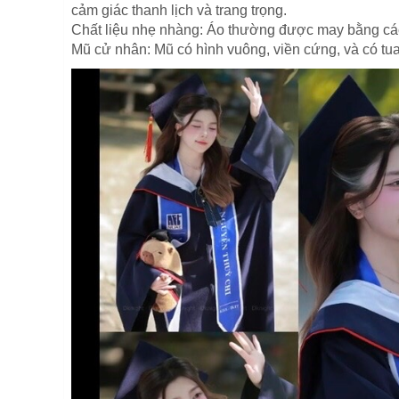
cảm giác thanh lịch và trang trọng.
Chất liệu nhẹ nhàng: Áo thường được may bằng các 
Mũ cử nhân: Mũ có hình vuông, viền cứng, và có tua