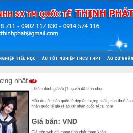
NGHIỆP TIỂU HỌC
ÁO TỐT NGHIỆP THCS THPT
ÁO CỬ NHÂ
ượng nhất
[
Điểm đánh giá
5
/5 ]
1
người đã bình chọn
Mẫu áo cử nhân quốc tế đẹp ấn tượng nhất , cho thuê áo c
nhân quốc tế giá rẽ,áo cử nhân quốc tế tại hcm
Giá bán:
VND
Giá trên web chỉ mang tính chất tham khảo.