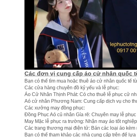
Các đơn vị cung cấp áo cử nhân quốc t
Bạn có thể tìm mua hoặc thuê áo cử nhân quốc tế t
Các cửa hàng chuyên đồ kỷ yếu và lễ phục:
Áo Cử Nhân Thịnh Phát: Có cho thuê lễ phục cử nh
Aó cử nhân Phương Nam: Cung cấp dịch vụ cho thu
Các xưởng may đồng phục:
Đồng Phục Aó củ nhân Gía rẽ: Chuyên may lễ phục t
May Mặc lễ phục ra trường: Nhận may áo tốt nghiệp 
Các trang thương mại điện tử: Bán các loại áo kèm
Bạn có thể tham khảo các nhà cung cấp trên để lựa