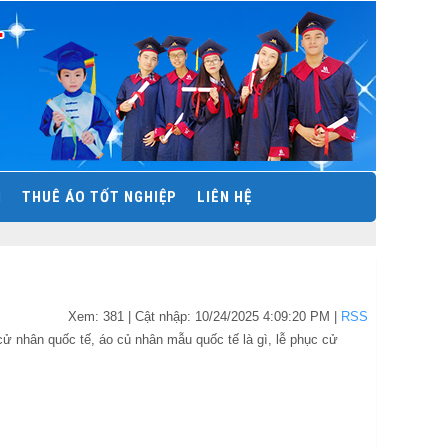
N
THUÊ ÁO TỐT NGHIỆP
LIÊN HỆ
Xem: 381
| Cật nhập:
10/24/2025 4:09:20 PM
|
RSS
ử nhân quốc tế, áo củ nhân mẫu quốc tế là gì, lễ phục cử